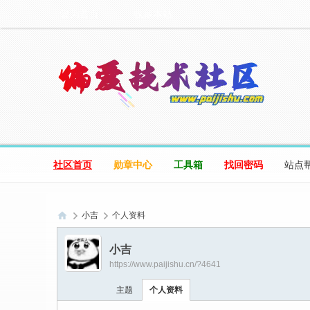
设为首页
收藏本站
社区首页
勋章中心
工具箱
找回密码
站点
小吉
个人资料
偏
小吉
爱
https://www.paijishu.cn/?4641
技
主题
个人资料
术