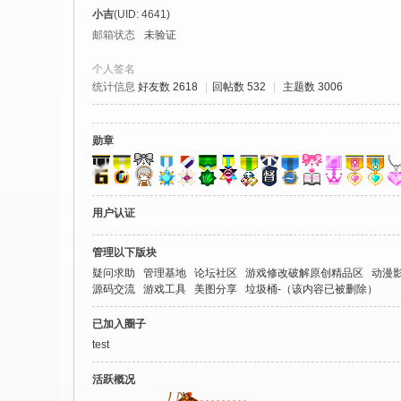
社
小吉
(UID: 4641)
区
邮箱状态
未验证
-
个人签名
偏
统计信息
好友数 2618
|
回帖数 532
|
主题数 3006
爱
技
勋章
术
吧
用户认证
-
源
管理以下版块
码
疑问求助
管理基地
论坛社区
游戏修改破解原创精品区
动漫
源码交流
游戏工具
美图分享
垃圾桶-（该内容已被删除）
-
科
已加入圈子
学
test
刀
活跃概况
-