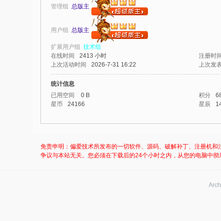
管理组
总版主
我
爱
用户组
总版主
辅
扩展用户组
技术组
助
在线时间
2413 小时
注册时
上次活动时间
2026-7-31 16:22
上次发
-
娱
统计信息
已用空间
0 B
积分
6
乐
星币
24166
星辰
1
网
-
游
免责申明：偏爱技术所发布的一切软件、源码、破解补丁、注册机和
戏
争议与本站无关。您必须在下载后的24个小时之内，从您的电脑中彻
源
码
Arch