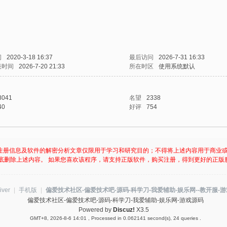
间
2020-3-18 16:37
最后访问
2026-7-31 16:33
表时间
2026-7-20 21:33
所在时区
使用系统默认
8041
名望
2338
40
好评
754
注册信息及软件的解密分析文章仅限用于学习和研究目的；不得将上述内容用于商业
底删除上述内容。 如果您喜欢该程序，请支持正版软件，购买注册，得到更好的正版
iver
|
手机版
|
偏爱技术社区-偏爱技术吧-源码-科学刀-我爱辅助-娱乐网--教开服-
偏爱技术社区-偏爱技术吧-源码-科学刀-我爱辅助-娱乐网-游戏源码
Powered by
Discuz!
X3.5
GMT+8, 2026-8-6 14:01
, Processed in 0.062141 second(s), 24 queries .