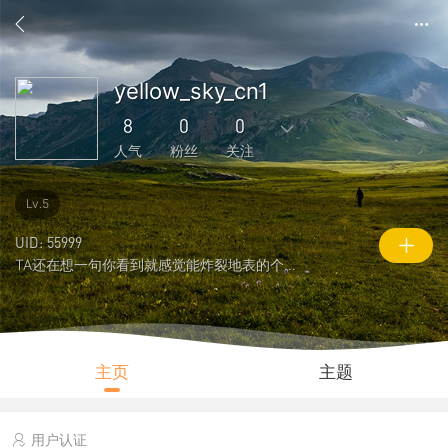
yellow_sky_cn1
8
0
0
人气
粉丝
关注
0
868
1
0
0
Lv.5
主题
回复
好友
粉丝
关注
UID: 55999
TA还在想一句你看到就感觉能炸裂地表的个性签名
0
8
2263
说说
人气
积分
主页
主题
用户认证